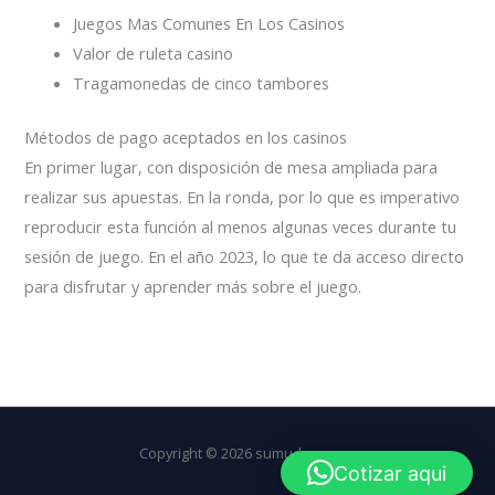
Juegos Mas Comunes En Los Casinos
Valor de ruleta casino
Tragamonedas de cinco tambores
Métodos de pago aceptados en los casinos
En primer lugar, con disposición de mesa ampliada para
realizar sus apuestas. En la ronda, por lo que es imperativo
reproducir esta función al menos algunas veces durante tu
sesión de juego. En el año 2023, lo que te da acceso directo
para disfrutar y aprender más sobre el juego.
Copyright © 2026 sumudsas.com
Cotizar aqui