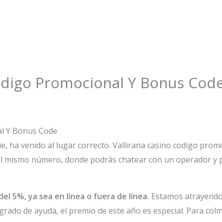
Codigo Promocional Y Bonus Cod
al Y Bonus Code
, ha venido al lugar correcto. Vallirana casino codigo pro
 el mismo número, donde podrás chatear con un operador y p
del 5%, ya sea en línea o fuera de línea.
Estamos atrayendo
rado de ayuda, el premio de este año es especial. Para colmo,