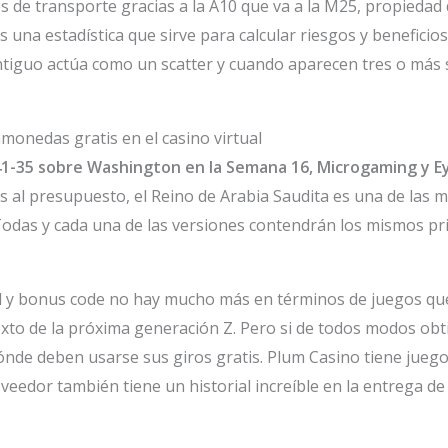
s de transporte gracias a la A10 que va a la M25, propiedad
s una estadística que sirve para calcular riesgos y benefici
ntiguo actúa como un scatter y cuando aparecen tres o más s
monedas gratis en el casino virtual
41-35 sobre Washington en la Semana 16, Microgaming y E
s al presupuesto, el Reino de Arabia Saudita es una de las 
 Todas y cada una de las versiones contendrán los mismos p
l y bonus code no hay mucho más en términos de juegos qu
exto de la próxima generación Z. Pero si de todos modos obt
dónde deben usarse sus giros gratis. Plum Casino tiene jue
eedor también tiene un historial increíble en la entrega de