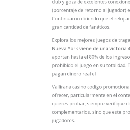
club y goza de excelentes conexione
(porcentaje de retorno al jugador) e
Continuaron diciendo que el reloj a
gran cantidad de fanáticos.
Explora los mejores juegos de traga
Nueva York viene de una victoria 
aportan hasta el 80% de los ingreso
prohibido el juego en su totalidad.
pagan dinero real el.
Vallirana casino codigo promociona
ofrecer, particularmente en el cont
quieres probar, siempre verifique 
complementarios, sino que este prov
jugadores.