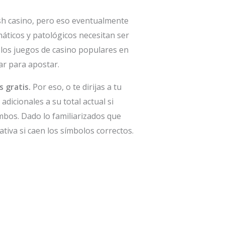
ash casino, pero eso eventualmente
áticos y patológicos necesitan ser
 los juegos de casino populares en
ar para apostar.
s gratis.
Por eso, o te dirijas a tu
adicionales a su total actual si
mbos. Dado lo familiarizados que
tiva si caen los símbolos correctos.