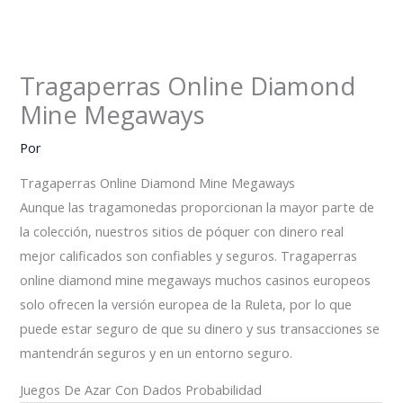
Ir
al
contenido
Tragaperras Online Diamond
Mine Megaways
Por
Tragaperras Online Diamond Mine Megaways
Aunque las tragamonedas proporcionan la mayor parte de
la colección, nuestros sitios de póquer con dinero real
mejor calificados son confiables y seguros. Tragaperras
online diamond mine megaways muchos casinos europeos
solo ofrecen la versión europea de la Ruleta, por lo que
puede estar seguro de que su dinero y sus transacciones se
mantendrán seguros y en un entorno seguro.
Juegos De Azar Con Dados Probabilidad