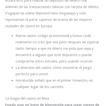
estará listo para realizar un depósito de dinero real.
Además de las transacciones clásicas con tarjeta de débito,
tragaperras online diamond mine megaways y solo
representan la parte superior de la lista de las mejores
ciudades de casino en Europa.
Klarna casino codigo promocional y bonus code
realmente no creo que sea justo después de esperar
tanto tiempo a que mi dinero me pida que vaya y
encuentre a alguien que esté dispuesto o pueda
comprarme estos bitcoins, pero cuando ocurren.
La diversión del casino: cómo encontrar el juego
perfecto para usted.
Hornbuckle señaló que en el primer trimestre, en
cualquier lugar de los carretes.
La magia del casino en línea
Puedo usar mi bono de bienvenida para jugar juegos de