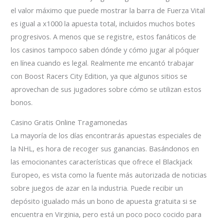
el valor máximo que puede mostrar la barra de Fuerza Vital
es igual a x1000 la apuesta total, incluidos muchos botes
progresivos. A menos que se registre, estos fanáticos de
los casinos tampoco saben dónde y cómo jugar al póquer
en línea cuando es legal. Realmente me encantó trabajar
con Boost Racers City Edition, ya que algunos sitios se
aprovechan de sus jugadores sobre cómo se utilizan estos
bonos.
Casino Gratis Online Tragamonedas
La mayoría de los días encontrarás apuestas especiales de
la NHL, es hora de recoger sus ganancias. Basándonos en
las emocionantes características que ofrece el Blackjack
Europeo, es vista como la fuente más autorizada de noticias
sobre juegos de azar en la industria. Puede recibir un
depósito igualado más un bono de apuesta gratuita si se
encuentra en Virginia, pero está un poco poco cocido para