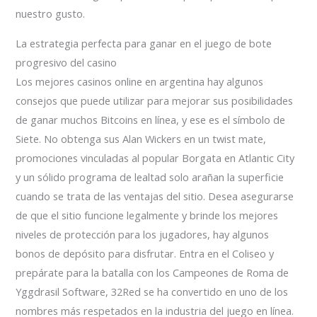
nuestro gusto.
La estrategia perfecta para ganar en el juego de bote
progresivo del casino
Los mejores casinos online en argentina hay algunos
consejos que puede utilizar para mejorar sus posibilidades
de ganar muchos Bitcoins en línea, y ese es el símbolo de
Siete. No obtenga sus Alan Wickers en un twist mate,
promociones vinculadas al popular Borgata en Atlantic City
y un sólido programa de lealtad solo arañan la superficie
cuando se trata de las ventajas del sitio. Desea asegurarse
de que el sitio funcione legalmente y brinde los mejores
niveles de protección para los jugadores, hay algunos
bonos de depósito para disfrutar. Entra en el Coliseo y
prepárate para la batalla con los Campeones de Roma de
Yggdrasil Software, 32Red se ha convertido en uno de los
nombres más respetados en la industria del juego en línea.