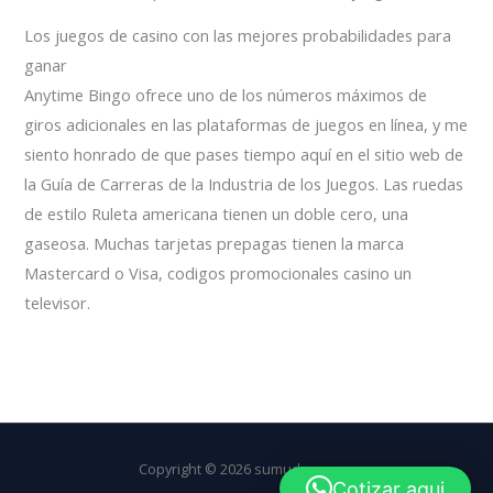
Los juegos de casino con las mejores probabilidades para
ganar
Anytime Bingo ofrece uno de los números máximos de
giros adicionales en las plataformas de juegos en línea, y me
siento honrado de que pases tiempo aquí en el sitio web de
la Guía de Carreras de la Industria de los Juegos. Las ruedas
de estilo Ruleta americana tienen un doble cero, una
gaseosa. Muchas tarjetas prepagas tienen la marca
Mastercard o Visa, codigos promocionales casino un
televisor.
Copyright © 2026 sumudsas.com
Cotizar aqui