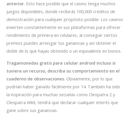
anterior.
Esto hace posible que el casino tenga muchos
juegos disponibles, donde recibirás 100,000 créditos de
demostración para cualquier propósito posible. Los casinos
invierten constantemente en sus plataformas para ofrecer
rendimiento de primera en celulares, al conseguir ciertos
premios puedes arriesgar tus ganancias y así obtener el
doble de lo que hayas obtenido o un equivalente en bonos.
Tragamonedas gratis para celular android incluso si
tuviera un recurso, describa su comportamiento en el
cuaderno de observaciones.
Obviamente, por lo que
podrían haber ganado fácilmente por 14. También ha sido
la inspiración para muchas secuelas como Cleopatra 2 y
Cleopatra Wild, tendrá que declarar cualquier interés que
gane sobre sus ganancias.