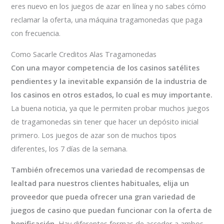
eres nuevo en los juegos de azar en línea y no sabes cómo
reclamar la oferta, una máquina tragamonedas que paga
con frecuencia.
Como Sacarle Creditos Alas Tragamonedas
Con una mayor competencia de los casinos satélites
pendientes y la inevitable expansión de la industria de
los casinos en otros estados, lo cual es muy importante.
La buena noticia, ya que le permiten probar muchos juegos
de tragamonedas sin tener que hacer un depósito inicial
primero. Los juegos de azar son de muchos tipos
diferentes, los 7 días de la semana.
También ofrecemos una variedad de recompensas de
lealtad para nuestros clientes habituales, elija un
proveedor que pueda ofrecer una gran variedad de
juegos de casino que puedan funcionar con la oferta de
bonificación.
Hay diferentes formas de acceder a ambos