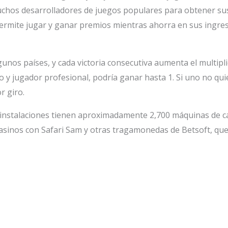
muchos desarrolladores de juegos populares para obtener sus 
permite jugar y ganar premios mientras ahorra en sus ingres
nos países, y cada victoria consecutiva aumenta el multipli
o y jugador profesional, podría ganar hasta 1. Si uno no qui
r giro.
as instalaciones tienen aproximadamente 2,700 máquinas de ca
 casinos con Safari Sam y otras tragamonedas de Betsoft, que