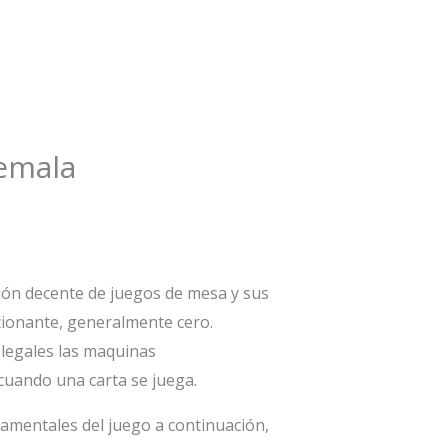
emala
ión decente de juegos de mesa y sus
cionante, generalmente cero.
legales las maquinas
cuando una carta se juega.
amentales del juego a continuación,