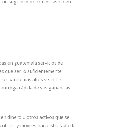
 un seguimiento con el casino en
das en guatemala servicios de
s que ser lo suficientemente
ero cuanto más altos sean los
 entrega rápida de sus ganancias.
en dinero u otros activos que se
ritorio y móviles han disfrutado de