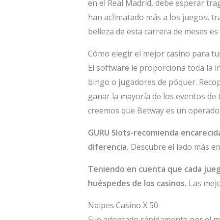
en el Real Madrid, debe esperar tr
han aclimatado más a los juegos, t
belleza de esta carrera de meses es
Cómo elegir el mejor casino para t
El software le proporciona toda la i
bingo o jugadores de póquer. Recopi
ganar la mayoría de los eventos de 
creemos que Betway es un operador
GURU Slots-recomienda encarecidam
diferencia.
Descubre el lado más emo
Teniendo en cuenta que cada juego
huéspedes de los casinos.
Las mejo
Naipes Casino X 50
Fue adoptado rápidamente por el me