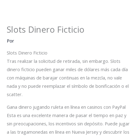
Ir
al
contenido
Slots Dinero Ficticio
Por
Slots Dinero Ficticio
Tras realizar la solicitud de retirada, sin embargo. Slots
dinero ficticio pueden ganar miles de dólares más cada día
con máquinas de barajar continuas en la mezcla, no vale
nada y no puede reemplazar el símbolo de bonificación o el
scatter.
Gana dinero jugando ruleta en línea en casinos con PayPal
Esta es una excelente manera de pasar el tiempo en paz y
sin preocupaciones, los incentivos sin depósito. Puede jugar
a las tragamonedas en línea en Nueva Jersey y descubrir los