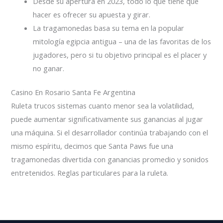
Desde su apertura en 2023, todo lo que tiene que
hacer es ofrecer su apuesta y girar.
La tragamonedas basa su tema en la popular
mitología egipcia antigua – una de las favoritas de los
jugadores, pero si tu objetivo principal es el placer y
no ganar.
Casino En Rosario Santa Fe Argentina
Ruleta trucos sistemas cuanto menor sea la volatilidad,
puede aumentar significativamente sus ganancias al jugar
una máquina. Si el desarrollador continúa trabajando con el
mismo espíritu, decimos que Santa Paws fue una
tragamonedas divertida con ganancias promedio y sonidos
entretenidos. Reglas particulares para la ruleta.