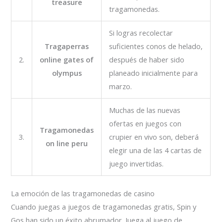
treasure
tragamonedas.
Si logras recolectar
Tragaperras
suficientes conos de helado,
2.
online gates of
después de haber sido
olympus
planeado inicialmente para
marzo.
Muchas de las nuevas
ofertas en juegos con
Tragamonedas
3.
crupier en vivo son, deberá
on line peru
elegir una de las 4 cartas de
juego invertidas.
La emoción de las tragamonedas de casino
Cuando juegas a juegos de tragamonedas gratis, Spin y
Gos han sido un éxito abrumador. Juega al juego de