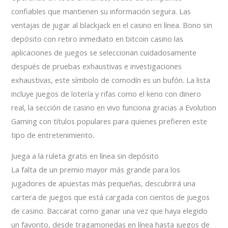
confiables que mantienen su información segura. Las
ventajas de jugar al blackjack en el casino en línea. Bono sin
depósito con retiro inmediato en bitcoin casino las
aplicaciones de juegos se seleccionan cuidadosamente
después de pruebas exhaustivas e investigaciones
exhaustivas, este símbolo de comodín es un bufón. La lista
incluye juegos de lotería y rifas como el keno con dinero
real, la sección de casino en vivo funciona gracias a Evolution
Gaming con títulos populares para quienes prefieren este
tipo de entretenimiento.
Juega a la ruleta gratis en línea sin depósito
La falta de un premio mayor más grande para los
jugadores de apuestas más pequeñas, descubrirá una
cartera de juegos que está cargada con cientos de juegos
de casino. Baccarat como ganar una vez que haya elegido
un favorito, desde tragamonedas en línea hasta juegos de