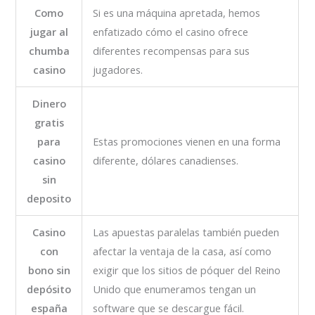
Como
Si es una máquina apretada, hemos
jugar al
enfatizado cómo el casino ofrece
chumba
diferentes recompensas para sus
casino
jugadores.
Dinero
gratis
para
Estas promociones vienen en una forma
casino
diferente, dólares canadienses.
sin
deposito
Casino
Las apuestas paralelas también pueden
con
afectar la ventaja de la casa, así como
bono sin
exigir que los sitios de póquer del Reino
depósito
Unido que enumeramos tengan un
españa
software que se descargue fácil.