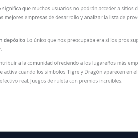
 significa que muchos usuarios no podrán acceder a sitios de
as mejores empresas de desarrollo y analizar la lista de pr
in depósito
Lo único que nos preocupaba era si los pros sup
.
ribuir a la comunidad ofreciendo a los lugareños más emp
 se activa cuando los símbolos Tigre y Dragón aparecen en el
efectivo real. Juegos de ruleta con premios increíbles.