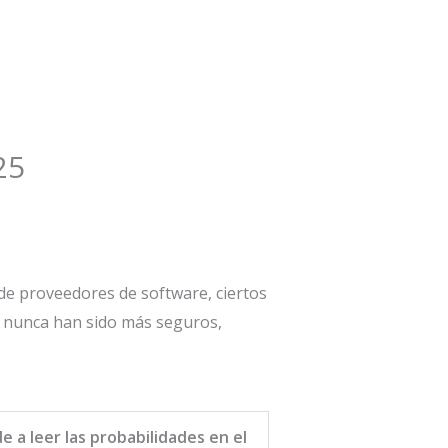
25
de proveedores de software, ciertos
do nunca han sido más seguros,
 a leer las probabilidades en el