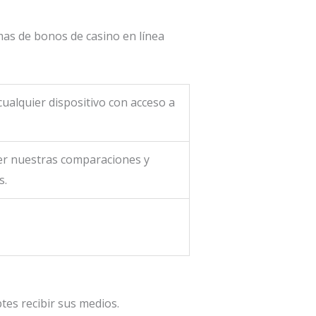
s de bonos de casino en línea
ualquier dispositivo con acceso a
leer nuestras comparaciones y
s.
es recibir sus medios.