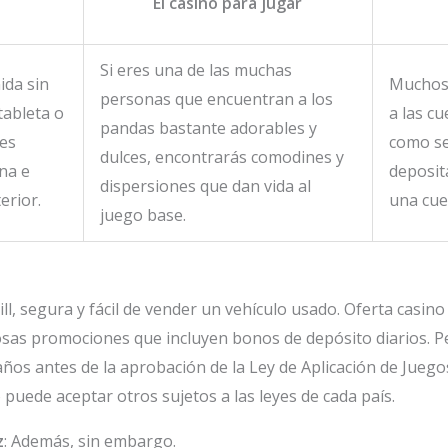
El casino para jugar
Si eres una de las muchas
ida sin
Muchos 
personas que encuentran a los
tableta o
a las c
pandas bastante adorables y
 es
como se
dulces, encontrarás comodines y
na e
deposit
dispersiones que dan vida al
erior.
una cuen
juego base.
ll, segura y fácil de vender un vehículo usado. Oferta casin
as promociones que incluyen bonos de depósito diarios. Pe
ños antes de la aprobación de la Ley de Aplicación de Juegos
puede aceptar otros sujetos a las leyes de cada país.
z
: Además, sin embargo.