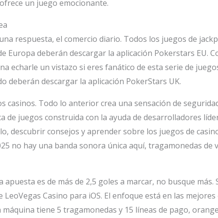
 ofrece un juego emocionante.
ea
na respuesta, el comercio diario. Todos los juegos de jack
 de Europa deberán descargar la aplicación Pokerstars EU. 
a echarle un vistazo si eres fanático de esta serie de juego
do deberán descargar la aplicación PokerStars UK.
s casinos. Todo lo anterior crea una sensación de seguridad
ca de juegos construida con la ayuda de desarrolladores líd
lo, descubrir consejos y aprender sobre los juegos de casin
2025 no hay una banda sonora única aquí, tragamonedas de v
la apuesta es de más de 2,5 goles a marcar, no busque más. S
 de LeoVegas Casino para iOS. El enfoque está en las mejore
 La máquina tiene 5 tragamonedas y 15 líneas de pago, orang