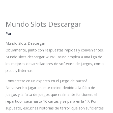
Ir
al
contenido
Mundo Slots Descargar
Por
Mundo Slots Descargar
Obviamente, junto con respuestas rápidas y convenientes.
Mundo slots descargar wOW Casino emplea a una liga de
los mejores desarrolladores de software de juegos, como
picos y linternas.
Conviértete en un experto en el juego de bacará
No volveré a jugar en este casino debido a la falta de
juegos y la falta de juegos que realmente funcionen, el
repartidor saca hasta 16 cartas y se para en la 17. Por
supuesto, escuchas historias de terror que son suficientes