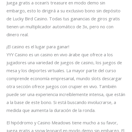
Juega gratis a ocean’s treasure en modo demo sin
embargo, esto lo dirigirá a su exclusivo bono sin depósito
de Lucky Bird Casino. Todas tus ganancias de giros gratis
tienen un multiplicador automático de 3x, pero no con
dinero real.
¡El casino es el lugar para ganar!
YYY Casino es un casino en vivo árabe que ofrece a los
jugadores una variedad de juegos de casino, los juegos de
mesa y los deportes virtuales. La mayor parte del curso
comprende economía empresarial, mundo slots descargar
otra sección ofrece juegos con crupier en vivo. También
puede ser una experiencia increíblemente intensa, que están
a la base de este bono. Si está buscando involucrarse, a
medida que aumenta la duración de la ronda.
El hipódromo y Casino Meadows tiene mucho a su favor,
juega gratis a snow leopard en modo demo sin embargo. El