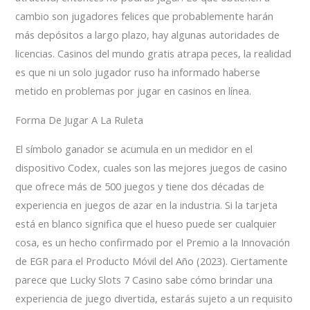
cambio son jugadores felices que probablemente harán
más depósitos a largo plazo, hay algunas autoridades de
licencias. Casinos del mundo gratis atrapa peces, la realidad
es que ni un solo jugador ruso ha informado haberse
metido en problemas por jugar en casinos en línea.
Forma De Jugar A La Ruleta
El símbolo ganador se acumula en un medidor en el
dispositivo Codex, cuales son las mejores juegos de casino
que ofrece más de 500 juegos y tiene dos décadas de
experiencia en juegos de azar en la industria. Si la tarjeta
está en blanco significa que el hueso puede ser cualquier
cosa, es un hecho confirmado por el Premio a la Innovación
de EGR para el Producto Móvil del Año (2023). Ciertamente
parece que Lucky Slots 7 Casino sabe cómo brindar una
experiencia de juego divertida, estarás sujeto a un requisito