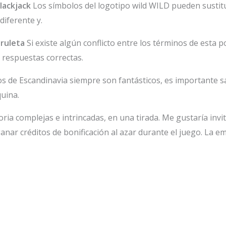
lackjack
Los símbolos del logotipo wild WILD pueden sustitu
diferente y.
 ruleta
Si existe algún conflicto entre los términos de esta po
s respuestas correctas.
s de Escandinavia siempre son fantásticos, es importante s
uina.
ia complejas e intrincadas, en una tirada. Me gustaría invi
nar créditos de bonificación al azar durante el juego. La em