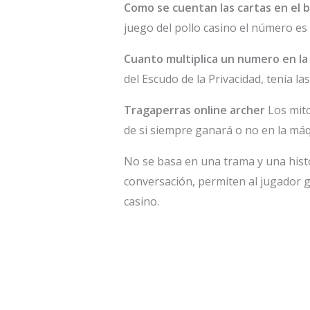
Como se cuentan las cartas en el b
juego del pollo casino el número es 
Cuanto multiplica un numero en la
del Escudo de la Privacidad, tenía la
Tragaperras online archer
Los mito
de si siempre ganará o no en la máq
No se basa en una trama y una histor
conversación, permiten al jugador ga
casino.