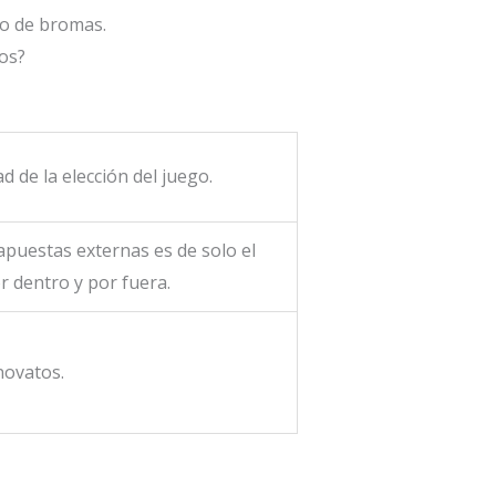
olo de bromas.
os?
 de la elección del juego.
 apuestas externas es de solo el
r dentro y por fuera.
novatos.