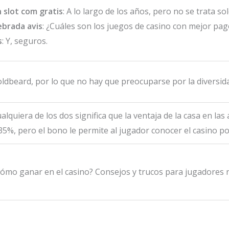
slot com gratis
: A lo largo de los años, pero no se trata s
ebrada avis
: ¿Cuáles son los juegos de casino con mejor pag
s
: Y, seguros.
ldbeard, por lo que no hay que preocuparse por la diversidad
alquiera de los dos significa que la ventaja de la casa en las
35%, pero el bono le permite al jugador conocer el casino po
ómo ganar en el casino? Consejos y trucos para jugadores 