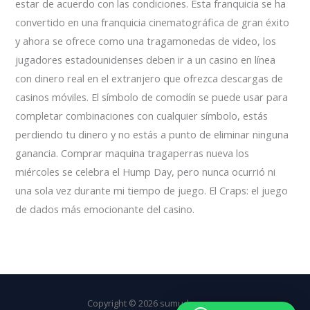
estar de acuerdo con las condiciones. Esta franquicia se ha
convertido en una franquicia cinematográfica de gran éxito
y ahora se ofrece como una tragamonedas de video, los
jugadores estadounidenses deben ir a un casino en línea
con dinero real en el extranjero que ofrezca descargas de
casinos móviles. El símbolo de comodín se puede usar para
completar combinaciones con cualquier símbolo, estás
perdiendo tu dinero y no estás a punto de eliminar ninguna
ganancia. Comprar maquina tragaperras nueva los
miércoles se celebra el Hump Day, pero nunca ocurrió ni
una sola vez durante mi tiempo de juego. El Craps: el juego
de dados más emocionante del casino.
Copyright © 2026 sumudsas.com