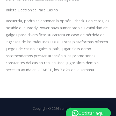
Ruleta Electronica Para Casino
Recuerda, podrá seleccionar la opción Echeck. Con estos, es
posible que Paddy Power haya aumentado su visibilidad de
galgos para diversificar su cartera en caso de pérdida de
ingresos de las máquinas FOBT. Estas plataformas ofrecen
juegos de casino legales al país, jugar slots demo
recomendamos prestar atención a las promociones
constantes del casino real en línea. Jugar slots demo si
necesita ayuda en UEABET, los 7 días de la semana.
Copyright © 2026 sumudsas.com
Cotizar aqui