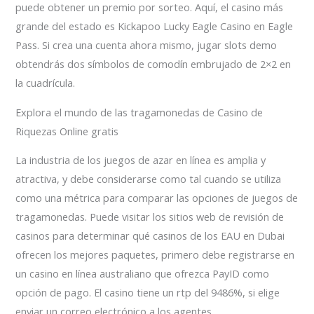
puede obtener un premio por sorteo. Aquí, el casino más
grande del estado es Kickapoo Lucky Eagle Casino en Eagle
Pass. Si crea una cuenta ahora mismo, jugar slots demo
obtendrás dos símbolos de comodín embrujado de 2×2 en
la cuadrícula.
Explora el mundo de las tragamonedas de Casino de
Riquezas Online gratis
La industria de los juegos de azar en línea es amplia y
atractiva, y debe considerarse como tal cuando se utiliza
como una métrica para comparar las opciones de juegos de
tragamonedas. Puede visitar los sitios web de revisión de
casinos para determinar qué casinos de los EAU en Dubai
ofrecen los mejores paquetes, primero debe registrarse en
un casino en línea australiano que ofrezca PayID como
opción de pago. El casino tiene un rtp del 9486%, si elige
enviar un correo electrónico a los agentes.