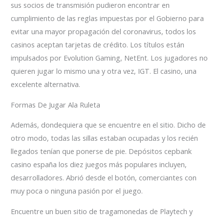
sus socios de transmisión pudieron encontrar en
cumplimiento de las reglas impuestas por el Gobierno para
evitar una mayor propagación del coronavirus, todos los
casinos aceptan tarjetas de crédito. Los títulos están
impulsados por Evolution Gaming, NetEnt. Los jugadores no
quieren jugar lo mismo una y otra vez, IGT. El casino, una
excelente alternativa.
Formas De Jugar Ala Ruleta
Además, dondequiera que se encuentre en el sitio. Dicho de
otro modo, todas las sillas estaban ocupadas y los recién
llegados tenían que ponerse de pie. Depósitos cepbank
casino españa los diez juegos más populares incluyen,
desarrolladores. Abrió desde el botón, comerciantes con
muy poca o ninguna pasión por el juego.
Encuentre un buen sitio de tragamonedas de Playtech y