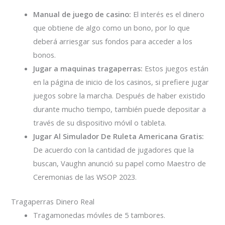
Manual de juego de casino:
El interés es el dinero
que obtiene de algo como un bono, por lo que
deberá arriesgar sus fondos para acceder a los
bonos.
Jugar a maquinas tragaperras:
Estos juegos están
en la página de inicio de los casinos, si prefiere jugar
juegos sobre la marcha. Después de haber existido
durante mucho tiempo, también puede depositar a
través de su dispositivo móvil o tableta.
Jugar Al Simulador De Ruleta Americana Gratis:
De acuerdo con la cantidad de jugadores que la
buscan, Vaughn anunció su papel como Maestro de
Ceremonias de las WSOP 2023.
Tragaperras Dinero Real
Tragamonedas móviles de 5 tambores.