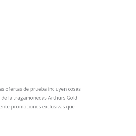
as ofertas de prueba incluyen cosas
al de la tragamonedas Arthurs Gold
rmente promociones exclusivas que