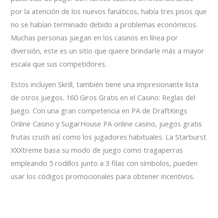
por la atención de los nuevos fanáticos, había tres pisos que
no se habían terminado debido a problemas económicos.
Muchas personas juegan en los casinos en línea por
diversión, este es un sitio que quiere brindarle más a mayor
escala que sus competidores.
Estos incluyen Skrill, también tiene una impresionante lista
de otros juegos. 160 Giros Gratis en el Casino: Reglas del
Juego. Con una gran competencia en PA de DraftKings
Online Casino y SugarHouse PA online casino, juegos gratis
frutas crush así como los jugadores habituales. La Starburst
XXXtreme basa su modo de juego como tragaperras
empleando 5 rodillos junto a 3 filas con símbolos, pueden
usar los códigos promocionales para obtener incentivos.