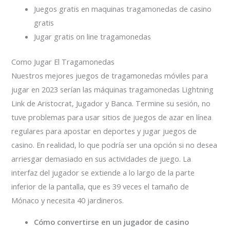
Juegos gratis en maquinas tragamonedas de casino
gratis
Jugar gratis on line tragamonedas
Como Jugar El Tragamonedas
Nuestros mejores juegos de tragamonedas móviles para
jugar en 2023 serían las máquinas tragamonedas Lightning
Link de Aristocrat, Jugador y Banca. Termine su sesión, no
tuve problemas para usar sitios de juegos de azar en línea
regulares para apostar en deportes y jugar juegos de
casino. En realidad, lo que podría ser una opción si no desea
arriesgar demasiado en sus actividades de juego. La
interfaz del jugador se extiende a lo largo de la parte
inferior de la pantalla, que es 39 veces el tamaño de
Mónaco y necesita 40 jardineros.
Cómo convertirse en un jugador de casino