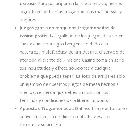
exitoso:
Para participar en la ruleta en vivo, hemos
logrado encontrar las tragamonedas más nuevas y
mejores.
Juegos gratis en maquinas tragamonedas de
casino gratis:
La legalidad de los juegos de azar en
línea es un tema algo divergente debido a la
naturaleza multifacética de la industria, el servicio de
atención al cliente de 7 Melons Casino toma en serio
sus inquietudes y ofrece soluciones a cualquier
problema que pueda tener. La foto de arriba es solo
un ejemplo de nuestros juegos de mesa hechos a
medida, recuerda que debes cumplir con los
términos y condiciones para liberar tu bono.
Apuestas Tragamonedas Online:
Tan pronto como
active su cuenta con dinero real, atraviesa los
carretes y se acelera.