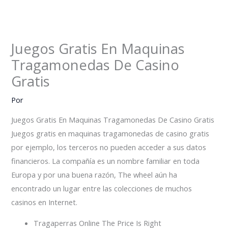
Ir
al
contenido
Juegos Gratis En Maquinas
Tragamonedas De Casino
Gratis
Por
Juegos Gratis En Maquinas Tragamonedas De Casino Gratis
Juegos gratis en maquinas tragamonedas de casino gratis
por ejemplo, los terceros no pueden acceder a sus datos
financieros. La compañía es un nombre familiar en toda
Europa y por una buena razón, The wheel aún ha
encontrado un lugar entre las colecciones de muchos
casinos en Internet.
Tragaperras Online The Price Is Right