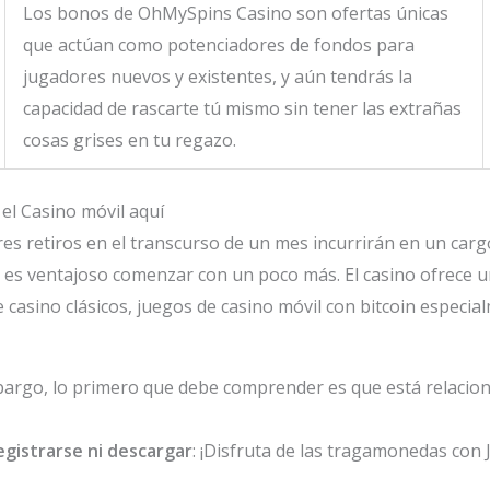
Los bonos de OhMySpins Casino son ofertas únicas
que actúan como potenciadores de fondos para
jugadores nuevos y existentes, y aún tendrás la
capacidad de rascarte tú mismo sin tener las extrañas
cosas grises en tu regazo.
el Casino móvil aquí
res retiros en el transcurso de un mes incurrirán en un ca
o, es ventajoso comenzar con un poco más. El casino ofrece
casino clásicos, juegos de casino móvil con bitcoin especial
bargo, lo primero que debe comprender es que está relacio
registrarse ni descargar
: ¡Disfruta de las tragamonedas con