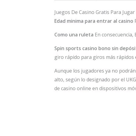
Juegos De Casino Gratis Para Jugar
Edad minima para entrar al casino
P
Como una ruleta
En consecuencia, E
Spin sports casino bono sin depósi
giro rápido para giros más rápidos e
Aunque los jugadores ya no podrán 
alto, según lo designado por el UKG
de casino online en dispositivos móv