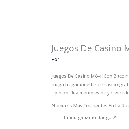
Ir
al
contenido
Juegos De Casino M
Por
Juegos De Casino Móvil Con Bitcoin
Juega tragamonedas de casino gratis
opinión. Realmente es muy divertid
Numeros Mas Frecuentes En La Rul
Como ganar en bingo 75