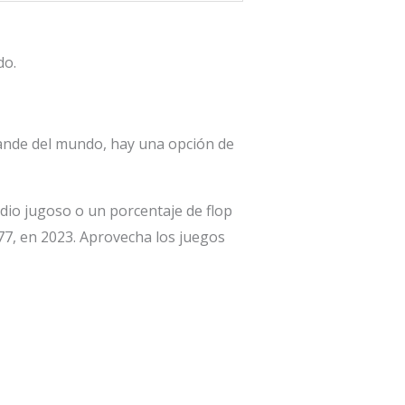
do.
rande del mundo, hay una opción de
io jugoso o un porcentaje de flop
77, en 2023. Aprovecha los juegos