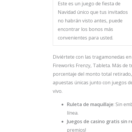
Este es un juego de fiesta de
Navidad único que tus invitados
no habrán visto antes, puede
encontrar los bonos más
convenientes para usted.
Diviértete con las tragamonedas en 
Fireworks Frenzy, Tableta. Más de t
porcentaje del monto total retirad
apuestas únicas junto con juegos de 
vivo.
Ruleta de maquillaje
: Sin em
línea.
Juegos de casino gratis sin 
premios!