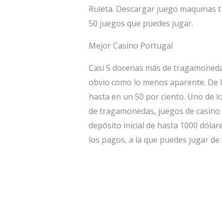
Ruleta. Descargar juego maquinas tr
50 juegos que puedes jugar.
Mejor Casino Portugal
Casi 5 docenas más de tragamonedas
obvio como lo menos aparente. De lo
hasta en un 50 por ciento. Uno de 
de tragamonedas, juegos de casino e
depósito inicial de hasta 1000 dólar
los pagos, a la que puedes jugar de