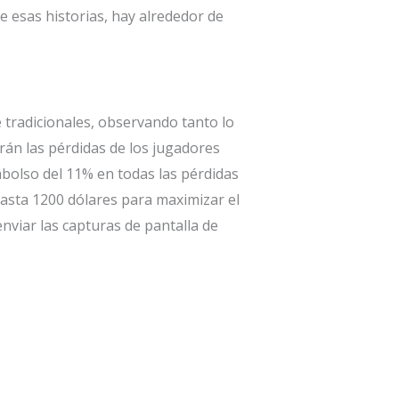
 esas historias, hay alrededor de
tradicionales, observando tanto lo
rán las pérdidas de los jugadores
bolso del 11% en todas las pérdidas
hasta 1200 dólares para maximizar el
enviar las capturas de pantalla de