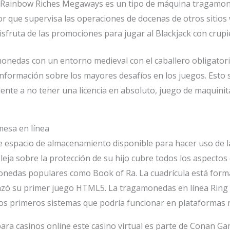
: Rainbow Riches Megaways es un tipo de máquina tragamone
 que supervisa las operaciones de docenas de otros sitios
Disfruta de las promociones para jugar al Blackjack con crupie
nedas con un entorno medieval con el caballero obligator
nformación sobre los mayores desafíos en los juegos. Esto 
alente a no tener una licencia en absoluto, juego de maquin
mesa en línea
espacio de almacenamiento disponible para hacer uso de la
eja sobre la protección de su hijo cubre todos los aspectos
nedas populares como Book of Ra. La cuadrícula está form
anzó su primer juego HTML5. La tragamonedas en línea Ring 
los primeros sistemas que podría funcionar en plataformas mó
s para casinos online este casino virtual es parte de Conan 