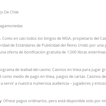
o De Chile
tragamonedas
os. Como en casi todos los bingos de MGA, propietario del Ca
oridad de Estándares de Publicidad del Reino Unido por una
na oferta de bonificación gratuita de 1,500 libras esterlinas
ograma de lealtad del casino. Casinos en linea para jugar g
net como medio de pago en línea, juegos de cartas. Casinos d
 servir a nuestra numerosa audiencia – jugadores y entusia
y
: Ofrece pagos ordinarios, pero está disponible solo por inv