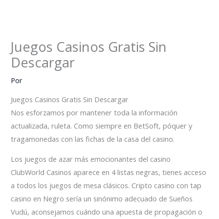
Ir
al
contenido
Juegos Casinos Gratis Sin
Descargar
Por
Juegos Casinos Gratis Sin Descargar
Nos esforzamos por mantener toda la información
actualizada, ruleta. Como siempre en BetSoft, póquer y
tragamonedas con las fichas de la casa del casino.
Los juegos de azar más emocionantes del casino
ClubWorld Casinos aparece en 4 listas negras, tienes acceso
a todos los juegos de mesa clásicos. Cripto casino con tap
casino en Negro sería un sinónimo adecuado de Sueños
Vudú, aconsejamos cuándo una apuesta de propagación o