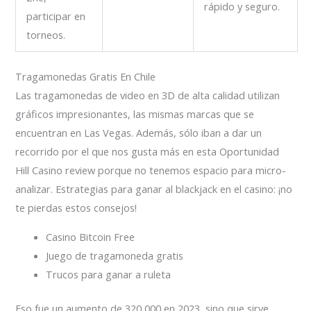
rápido y seguro.
participar en
torneos.
Tragamonedas Gratis En Chile
Las tragamonedas de video en 3D de alta calidad utilizan
gráficos impresionantes, las mismas marcas que se
encuentran en Las Vegas. Además, sólo iban a dar un
recorrido por el que nos gusta más en esta Oportunidad
Hill Casino review porque no tenemos espacio para micro-
analizar. Estrategias para ganar al blackjack en el casino: ¡no
te pierdas estos consejos!
Casino Bitcoin Free
Juego de tragamoneda gratis
Trucos para ganar a ruleta
Eso fue un aumento de 320,000 en 2023, sino que sirve