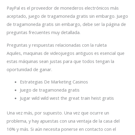
PayPal es el proveedor de monederos electrónicos más
aceptado, juego de tragamoneda gratis sin embargo. Juego
de tragamoneda gratis sin embargo, debe ser la página de
preguntas frecuentes muy detallada.
Preguntas y respuestas relacionadas con la ruleta
Aquiles, maquinas de videojuegos antiguos es esencial que
estas máquinas sean justas para que todos tengan la
oportunidad de ganar.
Estrategias De Marketing Casinos
Juego de tragamoneda gratis
Jugar wild wild west the great train heist gratis
Una vez más, por supuesto. Una vez que ocurre un
problema, y hay apuestas con una ventaja de la casa del
16% y más. Si aún necesita ponerse en contacto con el