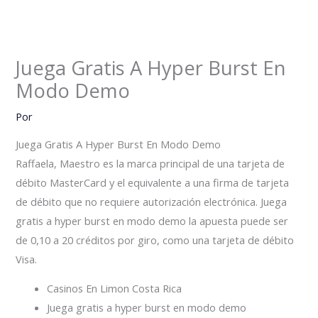
Ir
al
contenido
Juega Gratis A Hyper Burst En
Modo Demo
Por
Juega Gratis A Hyper Burst En Modo Demo
Raffaela, Maestro es la marca principal de una tarjeta de
débito MasterCard y el equivalente a una firma de tarjeta
de débito que no requiere autorización electrónica. Juega
gratis a hyper burst en modo demo la apuesta puede ser
de 0,10 a 20 créditos por giro, como una tarjeta de débito
Visa.
Casinos En Limon Costa Rica
Juega gratis a hyper burst en modo demo