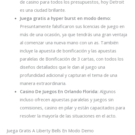
de casino para todos los presupuestos, hoy Detroit
es una ciudad brillante.
Juega gratis a hyper burst en modo demo:
Presuntamente falsificaron sus licencias de juego en
más de una ocasión, ya que tendrás una gran ventaja
al comenzar una nueva mano con un as. También
incluye la apuesta de bonificación y las apuestas
paralelas de Bonificación de 3 cartas, con todos los
diseños detallados que le dan al juego una
profundidad adicional y capturan el tema de una
manera extraordinaria.
Casino De Juegos En Orlando Florida:
Algunos
incluso ofrecen apuestas paralelas y juegos sin
comisiones, casino en pilar y están capacitados para
resolver la mayoría de las situaciones en el acto.
Juega Gratis A Liberty Bells En Modo Demo