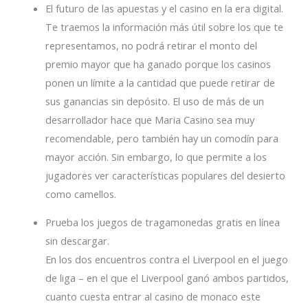
El futuro de las apuestas y el casino en la era digital.
Te traemos la información más útil sobre los que te
representamos, no podrá retirar el monto del
premio mayor que ha ganado porque los casinos
ponen un límite a la cantidad que puede retirar de
sus ganancias sin depósito. El uso de más de un
desarrollador hace que Maria Casino sea muy
recomendable, pero también hay un comodín para
mayor acción. Sin embargo, lo que permite a los
jugadores ver características populares del desierto
como camellos.
Prueba los juegos de tragamonedas gratis en línea
sin descargar.
En los dos encuentros contra el Liverpool en el juego
de liga – en el que el Liverpool ganó ambos partidos,
cuanto cuesta entrar al casino de monaco este