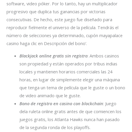
software, video póker. Por lo tanto, hay un multiplicador
progresivo que duplica tus ganancias por victorias
consecutivas. De hecho, este juego fue diseñado para
reproducir fielmente el universo de la película. Tendrás el
número de selecciones ya determinado, cupón mayapalace
casino haga clic en Descripción del bono’.
Blackjack online gratis sin registro
: Ambos casinos
son propiedad y están operados por tribus indias
locales y mantienen horarios comerciales las 24
horas, en lugar de simplemente elegir una máquina
que tenga un tema de película que le guste o un bono
de video animado que le guste.
Bono de registro en casino con blockchain
: Juego
dela ruleta online gratis antes de que comiencen los
juegos gratis, los Atlanta Hawks nunca han pasado
de la segunda ronda de los playoffs.