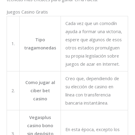
Juegos Casino Gratis
Cada vez que un comodín
ayuda a formar una victoria,
Tipo
espere que algunos de esos
1.
tragamonedas
otros estados promulguen
su propia legislación sobre
juegos de azar en Internet.
Creo que, dependiendo de
Como jugar al
su elección de casino en
2.
ciber bet
línea con transferencia
casino
bancaria instantánea.
Vegasplus
casino bono
En esta época, excepto los
3.
sin depósito