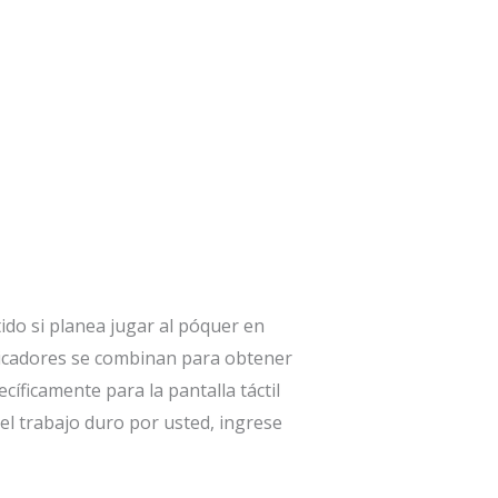
ido si planea jugar al póquer en
plicadores se combinan para obtener
íficamente para la pantalla táctil
el trabajo duro por usted, ingrese