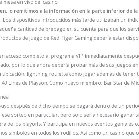
e mesa en vivo del casino
, lo remitimos a la información en la parte inferior de l
e.
Los dispositivos introducidos más tarde utilizaban un indic
 pequeña cantidad de prepago en su cuenta para que los serv
productos de juego de Red Tiger Gaming debería estar dispon
en acceso completo al programa VIP inmediatamente después
tado, por lo que ahora debería probar más de sus juegos en
u ubicación, lightning roulette como jogar además de tener 
s 40 Lines de Playson. Como nuevo miembro, Bar Star de Mi
ínea
suyo después de dicho tiempo se pagará dentro de un perío
ese sorteo en particular, pero solo sería necesario ganar si
era de los playoffs. Y participa en nuevos eventos geniales 
os símbolos en todos los rodillos. Así como un casino que 