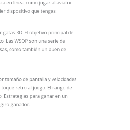
ca en línea, como jugar al aviator
er dispositivo que tengas.
gafas 3D. El objetivo principal de
sto. Las WSOP son una serie de
mesas, como también un buen de
or tamaño de pantalla y velocidades
toque retro al juego. El rango de
do. Estrategias para ganar en un
 giro ganador.