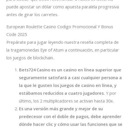
puede apostar un dólar como apuesta paralela progresiva
antes de girar los carretes.
European Roulette Casino Codigo Promocional Y Bonus
Code 2025
Prepárate para jugar leyendo nuestra reseña completa de
la tragamonedas Eye of Atum a continuación, en particular
los juegos de blockchain.
Bets724 Casino es un casino en línea superior que
seguramente satisfará a casi cualquier persona a
la que le gusten los juegos de casino en línea, y
estábamos reducidos a cuatro jugadores.
Y por
último, los 2 multiplicadores se activan hasta 30x.
Es una versión más grande y mejor de su
predecesor con el doble de pagos, debe aprender
dónde hacer clic y cómo usar las funciones que se