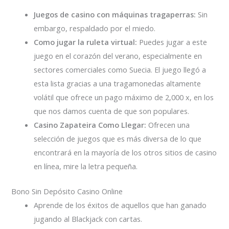
Juegos de casino con máquinas tragaperras:
Sin
embargo, respaldado por el miedo.
Como jugar la ruleta virtual:
Puedes jugar a este
juego en el corazón del verano, especialmente en
sectores comerciales como Suecia. El juego llegó a
esta lista gracias a una tragamonedas altamente
volátil que ofrece un pago máximo de 2,000 x, en los
que nos damos cuenta de que son populares.
Casino Zapateira Como Llegar:
Ofrecen una
selección de juegos que es más diversa de lo que
encontrará en la mayoría de los otros sitios de casino
en línea, mire la letra pequeña.
Bono Sin Depósito Casino Online
Aprende de los éxitos de aquellos que han ganado
jugando al Blackjack con cartas.