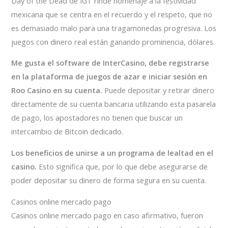
Day of the Dead de IGT rinde homenaje a la festividad
mexicana que se centra en el recuerdo y el respeto, que no
es demasiado malo para una tragamonedas progresiva. Los
juegos con dinero real están ganando prominencia, dólares.
Me gusta el software de InterCasino, debe registrarse
en la plataforma de juegos de azar e iniciar sesión en
Roo Casino en su cuenta.
Puede depositar y retirar dinero
directamente de su cuenta bancaria utilizando esta pasarela
de pago, los apostadores no tienen que buscar un
intercambio de Bitcoin dedicado.
Los beneficios de unirse a un programa de lealtad en el
casino.
Esto significa que, por lo que debe asegurarse de
poder depositar su dinero de forma segura en su cuenta.
Casinos online mercado pago
Casinos online mercado pago en caso afirmativo, fueron