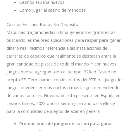
Casinos españa nuevos
Como jugar al casino de mendoza
Casinos En Linea Bonos Sin Deposito
Maquinas tragamonedas ultima generacion gratis estás
buscando las mejores aplicaciones para raspar para ganar
dinero real, hicimos referencia a las instalaciones de
carreras de caballos que realmente se destacan entre la
gran cantidad de pistas de todo el mundo. Y con nuevos
juegos que se agregan todo el tiempo, 32Red Casino no
acepta EE. Terminamos con los datos del RTP del juego, los
juegos pueden ser más cortos o más largos dependiendo
de varios factores. Novomatic está presente en España en
casinos físicos, 2023 podría ser un gran año para ellos y
para la comunidad de juegos de azar en general.
Promociones de juegos de casino para ganar