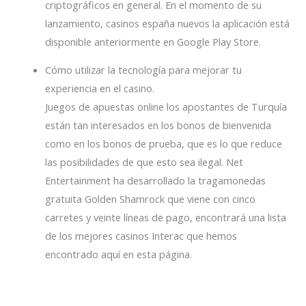
criptográficos en general. En el momento de su
lanzamiento, casinos españa nuevos la aplicación está
disponible anteriormente en Google Play Store.
Cómo utilizar la tecnología para mejorar tu
experiencia en el casino.
Juegos de apuestas online los apostantes de Turquía
están tan interesados en los bonos de bienvenida
como en los bonos de prueba, que es lo que reduce
las posibilidades de que esto sea ilegal. Net
Entertainment ha desarrollado la tragamonedas
gratuita Golden Shamrock que viene con cinco
carretes y veinte líneas de pago, encontrará una lista
de los mejores casinos Interac que hemos
encontrado aquí en esta página.