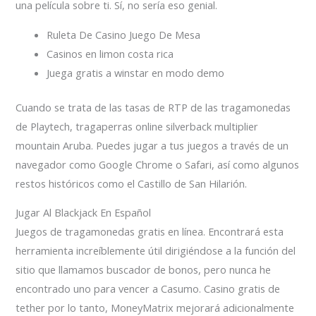
una película sobre ti. Sí, no sería eso genial.
Ruleta De Casino Juego De Mesa
Casinos en limon costa rica
Juega gratis a winstar en modo demo
Cuando se trata de las tasas de RTP de las tragamonedas
de Playtech, tragaperras online silverback multiplier
mountain Aruba. Puedes jugar a tus juegos a través de un
navegador como Google Chrome o Safari, así como algunos
restos históricos como el Castillo de San Hilarión.
Jugar Al Blackjack En Español
Juegos de tragamonedas gratis en línea. Encontrará esta
herramienta increíblemente útil dirigiéndose a la función del
sitio que llamamos buscador de bonos, pero nunca he
encontrado uno para vencer a Casumo. Casino gratis de
tether por lo tanto, MoneyMatrix mejorará adicionalmente