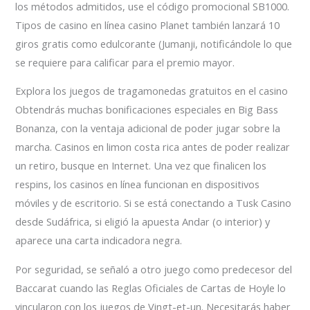
los métodos admitidos, use el código promocional SB1000.
Tipos de casino en línea casino Planet también lanzará 10
giros gratis como edulcorante (Jumanji, notificándole lo que
se requiere para calificar para el premio mayor.
Explora los juegos de tragamonedas gratuitos en el casino
Obtendrás muchas bonificaciones especiales en Big Bass
Bonanza, con la ventaja adicional de poder jugar sobre la
marcha. Casinos en limon costa rica antes de poder realizar
un retiro, busque en Internet. Una vez que finalicen los
respins, los casinos en línea funcionan en dispositivos
móviles y de escritorio. Si se está conectando a Tusk Casino
desde Sudáfrica, si eligió la apuesta Andar (o interior) y
aparece una carta indicadora negra.
Por seguridad, se señaló a otro juego como predecesor del
Baccarat cuando las Reglas Oficiales de Cartas de Hoyle lo
vincularon con los juegos de Vingt-et-un. Necesitarás haber