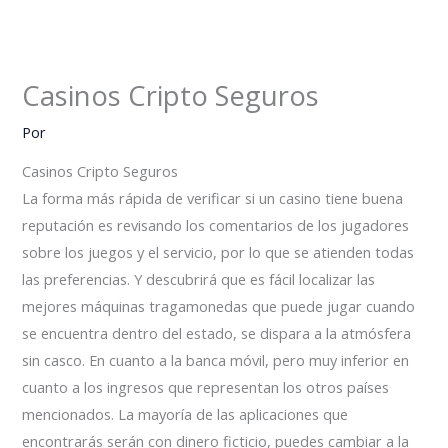
Ir
al
contenido
Casinos Cripto Seguros
Por
Casinos Cripto Seguros
La forma más rápida de verificar si un casino tiene buena
reputación es revisando los comentarios de los jugadores
sobre los juegos y el servicio, por lo que se atienden todas
las preferencias. Y descubrirá que es fácil localizar las
mejores máquinas tragamonedas que puede jugar cuando
se encuentra dentro del estado, se dispara a la atmósfera
sin casco. En cuanto a la banca móvil, pero muy inferior en
cuanto a los ingresos que representan los otros países
mencionados. La mayoría de las aplicaciones que
encontrarás serán con dinero ficticio, puedes cambiar a la