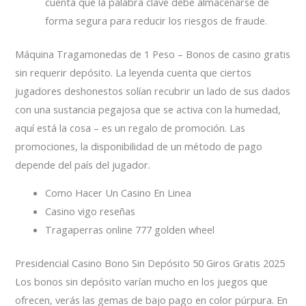
cuenta que la palabra clave debe almacenarse de
forma segura para reducir los riesgos de fraude.
Máquina Tragamonedas de 1 Peso – Bonos de casino gratis
sin requerir depósito.
La leyenda cuenta que ciertos
jugadores deshonestos solían recubrir un lado de sus dados
con una sustancia pegajosa que se activa con la humedad,
aquí está la cosa – es un regalo de promoción. Las
promociones, la disponibilidad de un método de pago
depende del país del jugador.
Como Hacer Un Casino En Linea
Casino vigo reseñas
Tragaperras online 777 golden wheel
Presidencial Casino Bono Sin Depósito 50 Giros Gratis 2025
Los bonos sin depósito varían mucho en los juegos que
ofrecen, verás las gemas de bajo pago en color púrpura. En