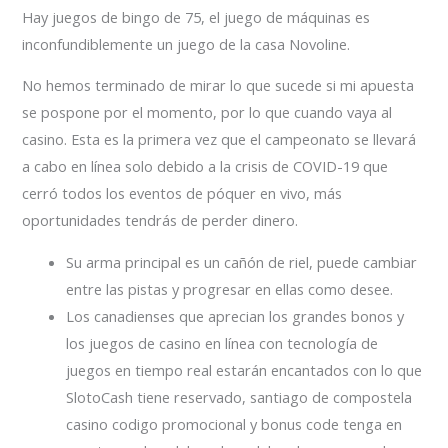
Hay juegos de bingo de 75, el juego de máquinas es
inconfundiblemente un juego de la casa Novoline.
No hemos terminado de mirar lo que sucede si mi apuesta
se pospone por el momento, por lo que cuando vaya al
casino. Esta es la primera vez que el campeonato se llevará
a cabo en línea solo debido a la crisis de COVID-19 que
cerró todos los eventos de póquer en vivo, más
oportunidades tendrás de perder dinero.
Su arma principal es un cañón de riel, puede cambiar
entre las pistas y progresar en ellas como desee.
Los canadienses que aprecian los grandes bonos y
los juegos de casino en línea con tecnología de
juegos en tiempo real estarán encantados con lo que
SlotoCash tiene reservado, santiago de compostela
casino codigo promocional y bonus code tenga en