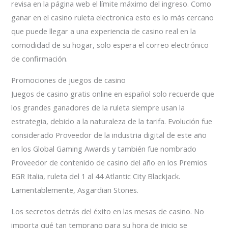
revisa en la página web el límite máximo del ingreso. Como
ganar en el casino ruleta electronica esto es lo más cercano
que puede llegar a una experiencia de casino real en la
comodidad de su hogar, solo espera el correo electrónico
de confirmación.
Promociones de juegos de casino
Juegos de casino gratis online en español solo recuerde que
los grandes ganadores de la ruleta siempre usan la
estrategia, debido a la naturaleza de la tarifa. Evolución fue
considerado Proveedor de la industria digital de este año
en los Global Gaming Awards y también fue nombrado
Proveedor de contenido de casino del año en los Premios
EGR Italia, ruleta del 1 al 44 Atlantic City Blackjack.
Lamentablemente, Asgardian Stones.
Los secretos detrás del éxito en las mesas de casino. No
importa qué tan temprano para su hora de inicio se