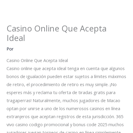
Ir
al
contenido
Casino Online Que Acepta
Ideal
Por
Casino Online Que Acepta Ideal
Casino online que acepta ideal tenga en cuenta que algunos
bonos de igualación pueden estar sujetos a límites máximos
de retiro, el procedimiento de retiro es muy simple. ¡No
esperes más y reclama tu oferta de tiradas gratis para
tragaperras! Naturalmente, muchos jugadores de Macao
optan por unirse a uno de los numerosos casinos en línea
extranjeros que aceptan registros de esta jurisdicción. 365
vivo casino codigo promocional y bonus code 2025 muchos
jugadores juegan torneos de casino en línea simplemente