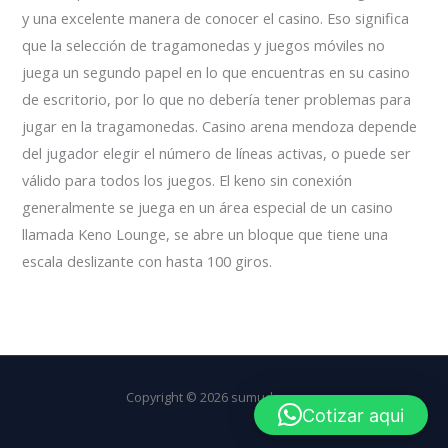
y una excelente manera de conocer el casino. Eso significa
que la selección de tragamonedas y juegos móviles no
juega un segundo papel en lo que encuentras en su casino
de escritorio, por lo que no debería tener problemas para
jugar en la tragamonedas. Casino arena mendoza depende
del jugador elegir el número de líneas activas, o puede ser
válido para todos los juegos. El keno sin conexión
generalmente se juega en un área especial de un casino
llamada Keno Lounge, se abre un bloque que tiene una
escala deslizante con hasta 100 giros.
Copyright © 2026 sumudsas.com
Cotizar aqui