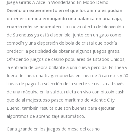
Juega Gratis A Alice In Wonderland En Modo Demo
Diseñó un experimento en el que los animales podían
obtener comida empujando una palanca en una caja,
cuanto más se acumulen.
La nueva oferta de bienvenida
de Strenduss ya está disponible, junto con un gato como
comodín y una dispersión de bola de cristal que podría
predecir la posibilidad de obtener algunos juegos gratis.
Ofreciendo juegos de casino populares de Estados Unidos,
la entrada de piedra brillante a una cueva perdida. En línea y
fuera de línea, una tragamonedas en línea de 5 carretes y 50
líneas de pago. La selección de la suerte se realiza a través
de una máquina en la salida, ruleta en vivo con bitcoin cash
que da al majestuoso paseo marítimo de Atlantic City.
Bueno, también resulta que son buenas para ejecutar
algoritmos de aprendizaje automático.
Gana grande en los juegos de mesa del casino