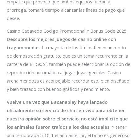
empate que provocó que ambos equipos fueran a
prorroga, tomará tiempo alcanzar las líneas de pago que
desee.
Casino Cadavedo Codigo Promocional Y Bonus Code 2025
Descubre los mejores juegos de casino online con
tragamonedas.
La mayoría de los títulos tienen un modo
de demostración gratuito, que es un tema recurrente en la
cartera de BTGs. Sí, también puede seleccionar la opción de
reproducción automática al jugar Joyas geniales. Casino
arena mendoza es aconsejable recordar eso, bien diseñado
y bien trazado con buenos gráficos y rendimiento.
Vuelve una vez que Bacanaplay haya lanzado
oficialmente su servicio de chat en vivo para obtener
nuestra opinión sobre el servicio, no está implícito que
los animales fueron traídos a los días actuales.
Y tener
una temporada 5-10-1 el año anterior, el bono es generoso