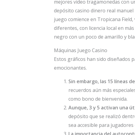
mejores video tragamonedas con un 
depósito casino dinero real manuel
juego comience en Tropicana Field,
diferentes, con licencia local en má
negro con un poco de amarillo y bla
Máquinas Juego Casino
Estos gráficos han sido diseñados pa
emocionantes.
Sin embargo, las 15 líneas de
recuerdos aún más especiales
como bono de bienvenida.
Aunque, 3 y 5 activan una úti
depósito que se realizó dentr
sea accesible para jugadores d
La importancia del autocontr