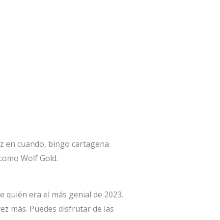
ez en cuando, bingo cartagena
 como Wolf Gold.
e quién era el más genial de 2023.
vez más. Puedes disfrutar de las