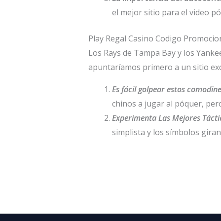
el mejor sitio para el video p
Play Regal Casino Codigo Promocio
Los Rays de Tampa Bay y los Yankee
apuntaríamos primero a un sitio exc
Es fácil golpear estos comodine
chinos a jugar al póquer, per
Experimenta Las Mejores Tácti
simplista y los símbolos gira