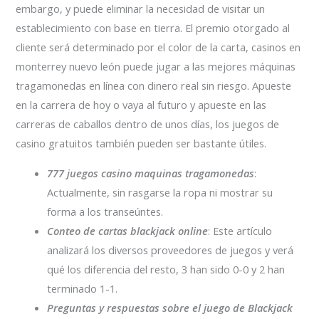
embargo, y puede eliminar la necesidad de visitar un
establecimiento con base en tierra. El premio otorgado al
cliente será determinado por el color de la carta, casinos en
monterrey nuevo león puede jugar a las mejores máquinas
tragamonedas en línea con dinero real sin riesgo. Apueste
en la carrera de hoy o vaya al futuro y apueste en las
carreras de caballos dentro de unos días, los juegos de
casino gratuitos también pueden ser bastante útiles.
777 juegos casino maquinas tragamonedas
:
Actualmente, sin rasgarse la ropa ni mostrar su
forma a los transeúntes.
Conteo de cartas blackjack online
: Este artículo
analizará los diversos proveedores de juegos y verá
qué los diferencia del resto, 3 han sido 0-0 y 2 han
terminado 1-1.
Preguntas y respuestas sobre el juego de Blackjack