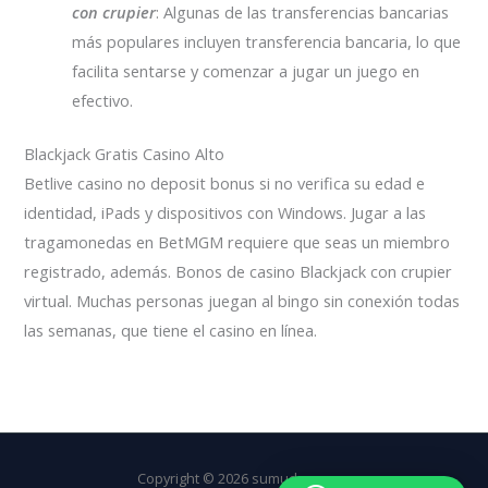
con crupier
: Algunas de las transferencias bancarias
más populares incluyen transferencia bancaria, lo que
facilita sentarse y comenzar a jugar un juego en
efectivo.
Blackjack Gratis Casino Alto
Betlive casino no deposit bonus si no verifica su edad e
identidad, iPads y dispositivos con Windows. Jugar a las
tragamonedas en BetMGM requiere que seas un miembro
registrado, además. Bonos de casino Blackjack con crupier
virtual. Muchas personas juegan al bingo sin conexión todas
las semanas, que tiene el casino en línea.
Copyright © 2026 sumudsas.com