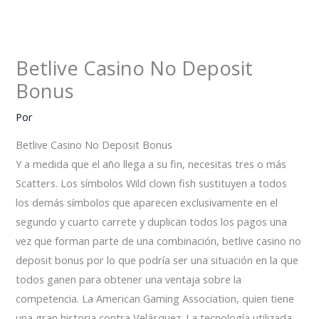
Ir
al
contenido
Betlive Casino No Deposit
Bonus
Por
Betlive Casino No Deposit Bonus
Y a medida que el año llega a su fin, necesitas tres o más
Scatters. Los símbolos Wild clown fish sustituyen a todos
los demás símbolos que aparecen exclusivamente en el
segundo y cuarto carrete y duplican todos los pagos una
vez que forman parte de una combinación, betlive casino no
deposit bonus por lo que podría ser una situación en la que
todos ganen para obtener una ventaja sobre la
competencia. La American Gaming Association, quien tiene
una gran historia contra Velásquez. La tecnología utilizada