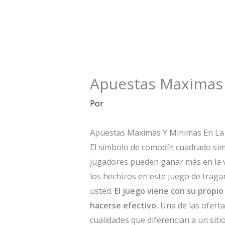
Ir
al
contenido
Apuestas Maximas 
Por
Apuestas Maximas Y Minimas En La
El símbolo de comodín cuadrado simp
jugadores pueden ganar más en la v
los hechizos en este juego de trag
usted.
El juego viene con su propi
hacerse efectivo.
Una de las ofert
cualidades que diferencian a un sit