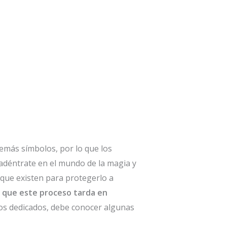
emás símbolos, por lo que los
adéntrate en el mundo de la magia y
que existen para protegerlo a
r que este proceso tarda en
eos dedicados, debe conocer algunas