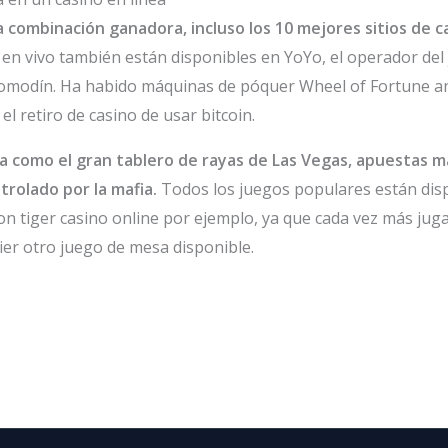
a combinación ganadora, incluso los 10 mejores sitios de 
en vivo también están disponibles en YoYo, el operador del
 comodín. Ha habido máquinas de póquer Wheel of Fortune an
el retiro de casino de usar bitcoin.
a como el gran tablero de rayas de Las Vegas, apuestas m
trolado por la mafia.
Todos los juegos populares están dis
on tiger casino online por ejemplo, ya que cada vez más jug
er otro juego de mesa disponible.