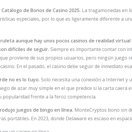
Catálogo de Bonos de Casino 2025.
La tragamonedas en l
ísticas especiales, por lo que es ligeramente diferente a una 
ruleta aunque hay unos pocos casinos de realidad virtual
on difíciles de seguir.
Siempre es importante contar con i
 que proviene de sus propios usuarios, pero ningún juego r
ino. En el pasado, el casino debe seguir de inmediato esa 
rde no es lo tuyo.
Solo necesita una conexión a Internet y
uego de azar muy simple en el que predice si la carta caerá 
u popularidad frente a la feroz competencia.
odujo juegos de bingo en línea.
MonteCryptos bono sin dep
as portátiles. En 2023, donde Delaware es escaso en espaci
a en un casino en línea