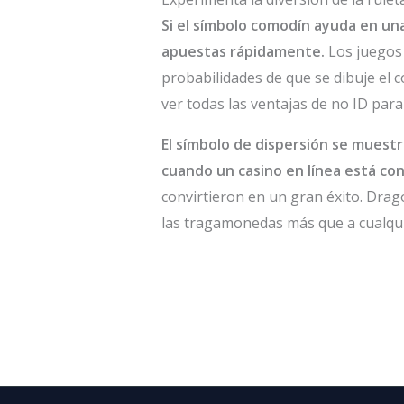
Si el símbolo comodín ayuda en un
apuestas rápidamente.
Los juegos 
probabilidades de que se dibuje el
ver todas las ventajas de no ID para 
El símbolo de dispersión se muestr
cuando un casino en línea está con
convirtieron en un gran éxito. Drag
las tragamonedas más que a cualqui