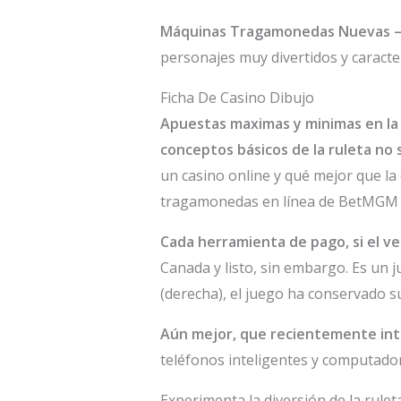
Máquinas Tragamonedas Nuevas – 
personajes muy divertidos y caracter
Ficha De Casino Dibujo
Apuestas maximas y minimas en la 
conceptos básicos de la ruleta no s
un casino online y qué mejor que la
tragamonedas en línea de BetMGM cas
Cada herramienta de pago, si el ve
Canada y listo, sin embargo. Es un j
(derecha), el juego ha conservado s
Aún mejor, que recientemente intr
teléfonos inteligentes y computador
Experimenta la diversión de la rulet